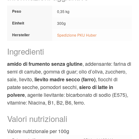
Peso
0,35 kg
Einheit
300g
Hersteller
Spedizione PKU Huber
Ingredienti
amido di frumento senza glutine
, addensante: farina di
semi di carrube, gomma di guar; olio d’oliva, zucchero,
sale, lievito,
lievito madre secco (farro)
, fiocchi di
patate secche, pomodori secchi,
siero di latte in
polvere
, agente lievitante: bicarbonato di sodio (E575),
vitamine: Niacina, B1, B2, B6, ferro.
Valori nutrizionali
Valore nutrizionale per 100g