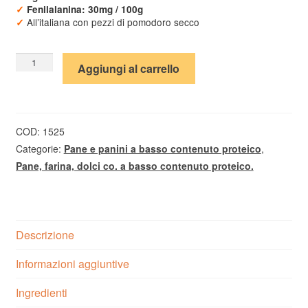
base di
✓
Fenilalanina: 30mg / 100g
recensioni
All’italiana con pezzi di pomodoro secco
✓
Zeppole
Aggiungi al carrello
di
patate
con
pomodoro
COD:
1525
a
Categorie:
Pane e panini a basso contenuto proteico
,
basso
Pane, farina, dolci co. a basso contenuto proteico.
contenuto
proteico,
5
pezzi.
Descrizione
quantità
Informazioni aggiuntive
Ingredienti