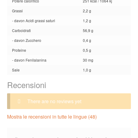
Potere calorifico
251 kcal / 1064 kj
Grassi
2,2 g
- davon Acidi grassi saturi
1,2 g
Carboidrati
56,9 g
- davon Zucchero
0,4 g
Proteine
0,5 g
- davon Fenilalanina
30 mg
Sale
1,0 g
Recensioni
There are no reviews yet
Mostra le recensioni in tutte le lingue (48)