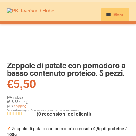
Menu
Pane, farina, dolci e altro
Latte, formaggio, salsiccia e altro
Zeppole di patate con pomodoro a
basso contenuto proteico, 5 pezzi.
Pasta, riso, pancake e altro
€
5,50
IVA inclusa
Dolci e snack
(
€
18,33
/ 1 kg)
plus
shipping
Tempo di consegna: Spedizione il giorno di cottura successivo
(
0
recensioni dei clienti)
Il mio account
Valutato
48
Zeppole di patate con pomodoro con
✓
solo 0,5g di proteine /
4.48
su 5 su
100g