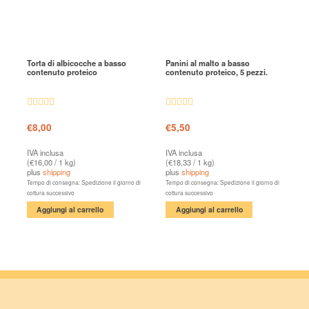
Torta di albicocche a basso
Panini al malto a basso
contenuto proteico
contenuto proteico, 5 pezzi.
Valutato
4.90
Valutato
€
8,00
€
5,50
su 5
4.67
su 5
IVA inclusa
IVA inclusa
(
€
16,00
/ 1 kg)
(
€
18,33
/ 1 kg)
plus
shipping
plus
shipping
Tempo di consegna: Spedizione il giorno di
Tempo di consegna: Spedizione il giorno di
cottura successivo
cottura successivo
Aggiungi al carrello
Aggiungi al carrello