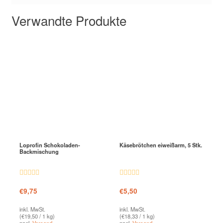
Verwandte Produkte
Loprofin Schokoladen-
Käsebrötchen eiweißarm, 5 Stk.
Backmischung
Bewertet mit
Bewertet
€
9,75
€
5,50
4.85
von 5
mit
4.63
von 5
inkl. MwSt.
inkl. MwSt.
(
€
19,50
/ 1 kg)
(
€
18,33
/ 1 kg)