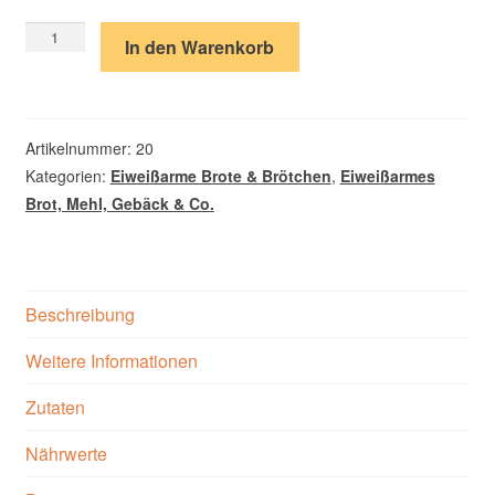
ertungen
Laugenstangen
In den Warenkorb
eiweißarm,
5
Stk.
Menge
Artikelnummer:
20
Kategorien:
Eiweißarme Brote & Brötchen
,
Eiweißarmes
Brot, Mehl, Gebäck & Co.
Beschreibung
Weitere Informationen
Zutaten
Nährwerte