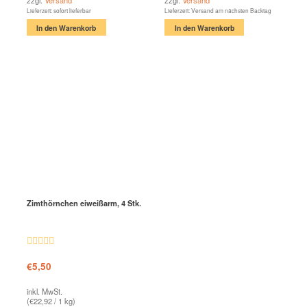
zzgl.
Versand
zzgl.
Versand
Lieferzeit: sofort lieferbar
Lieferzeit: Versand am nächsten Backtag
In den Warenkorb
In den Warenkorb
Zimthörnchen eiweißarm, 4 Stk.
Bewertet
€
5,50
mit
4.41
von 5
inkl. MwSt.
(
€
22,92
/ 1 kg)