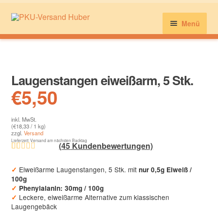
Menü
Brot, Mehl, Gebäck & Co.
Laugenstangen eiweißarm, 5 Stk.
Milch, Käse, Wurst & Co.
€
5,50
inkl. MwSt.
Nudeln, Reis, Puffer & Co.
(
€
18,33
/ 1 kg)
zzgl.
Versand
Lieferzeit: Versand am nächsten Backtag
(
45
Kundenbewertungen)
Süßigkeiten & Knabbereien
Bewertet mit
49
Eiweißarme Laugenstangen, 5 Stk. mit
✓
nur 0,5g Eiweiß /
4.59
von 5,
100g
basierend
✓
Phenylalanin: 30mg / 100g
Kundenkonto
auf
Leckere, eiweißarme Alternative zum klassischen
✓
Laugengebäck
Kundenbew