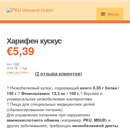
Меню
хлеб, выпечка и мука
Харифен кускус
€
5,39
Молоко, сыр и мясные продукты
вкл. НДС
(
€
10,78
/ 1 kg)
плюс
доставка
Лапша, рис, блины
(
2
отзыва клиентов)
Рейтинг
18
Низкобелковый кускус, содержащий
?
всего 0,35 г белка /
4.89
из 5 на
Вкусная и
100 г.
?
Фенилаланин: 13,3 мг / 100 г.
?
Сладости и закуски
основе
универсальная низкобелковая альтернатива
опроса
Пища для специальных медицинских целей
?
(сбалансированное питание).
пользовател
Для управления питанием при нарушениях
Мой счет
ей
(например,
,
) и
аминокислотного обмена
PKU
MSUD
других заболеваниях, требующих
.
низкобелковой диеты