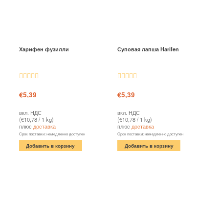
Харифен фузилли
Суповая лапша Harifen
Оценка
Оценка
4.84
€
5,39
€
5,39
4.58
из 5
из 5
вкл. НДС
вкл. НДС
(
€
10,78
/ 1 kg)
(
€
10,78
/ 1 kg)
плюс
доставка
плюс
доставка
Срок поставки: немедленно доступен
Срок поставки: немедленно доступен
Добавить в корзину
Добавить в корзину