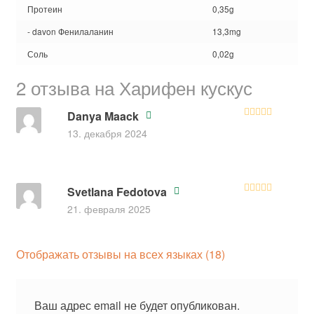
Протеин
0,35g
- davon Фенилаланин
13,3mg
Соль
0,02g
2 отзыва на
Харифен кускус
Danya Maack
Оценка
5
из
13. декабря 2024
5
Svetlana Fedotova
Оценка
5
из
21. февраля 2025
5
Отображать отзывы на всех языках (18)
Ваш адрес email не будет опубликован.