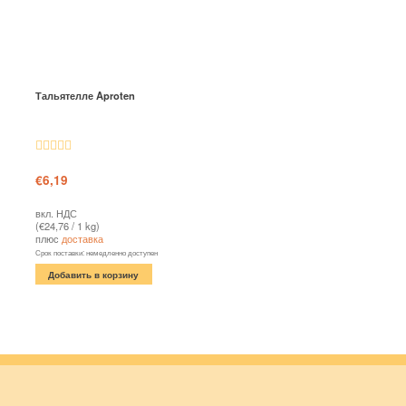
Тальятелле Aproten
Оценка
€
6,19
4.66
из 5
вкл. НДС
(
€
24,76
/ 1 kg)
плюс
доставка
Срок поставки: немедленно доступен
Добавить в корзину