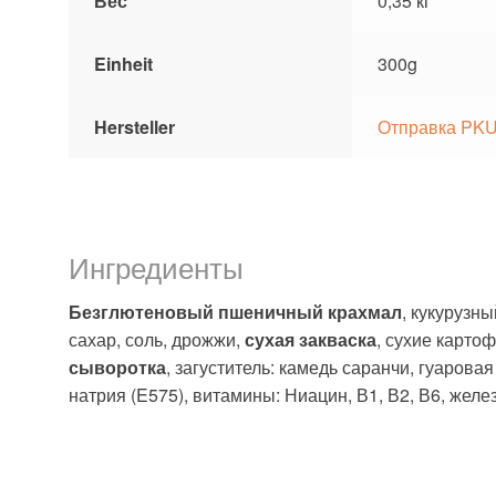
Вес
0,35 кг
Einheit
300g
Hersteller
Отправка PKU
Ингредиенты
Безглютеновый пшеничный крахмал
, кукурузн
сахар, соль, дрожжи,
сухая закваска
, сухие карто
сыворотка
, загуститель: камедь саранчи, гуарова
натрия (E575), витамины: Ниацин, В1, В2, В6, желез