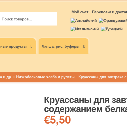
ть:
ск
Мой счет
Перевозка и доста
сные продукты
Лапша, рис, буферы
а и др.
Низкобелковые хлеба и рулеты
Круассаны для завтрака с
Круассаны для зав
содержанием белка
€
5,50