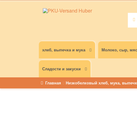
Оценка
Иска
4.54
из 5
Пои
хлеб, выпечка и мука
Молоко, сыр, мя
Сладости и закуски
Главная
Низкобелковый хлеб, мука, выпечк