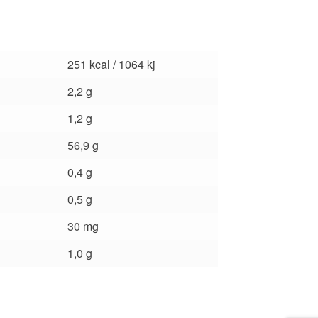
251 kcal / 1064 kj
2,2 g
1,2 g
56,9 g
0,4 g
0,5 g
30 mg
1,0 g