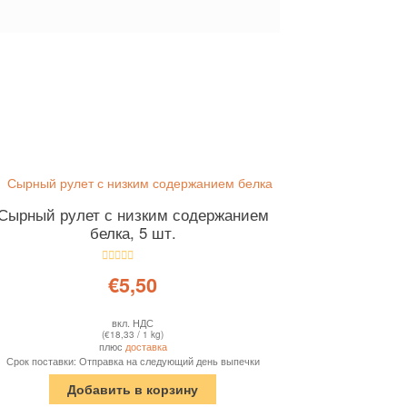
Сырный рулет с низким содержанием
белка, 5 шт.
Оценка
4.63
€
5,50
из 5
вкл. НДС
(
€
18,33
/ 1 kg)
плюс
доставка
Срок поставки: Отправка на следующий день выпечки
Добавить в корзину