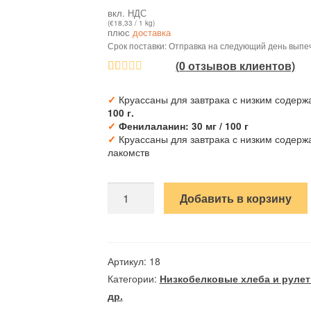
вкл. НДС
(
€
18,33
/ 1 kg)
плюс
доставка
Срок поставки: Отправка на следующий день выпе
(
0
отзывов клиентов)
Рейтинг
78
Круассаны для завтрака с низким содер
✓
4.54
из 5 на
100 г.
основе
✓
Фенилаланин: 30 мг / 100 г
опроса
Круассаны для завтрака с низким содерж
✓
лакомств
пользовате
лей
Количество
Добавить в корзину
товара
Круассаны
для
завтрака
Артикул:
18
с
Категории:
Низкобелковые хлеба и руле
низким
др.