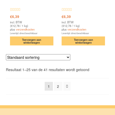
Waardering
Waardering
€
6,39
€
6,39
4.87
uit 5
4.75
uit 5
incl. BTW
incl. BTW
(
€
12,78
/ 1 kg)
(
€
12,78
/ 1 kg)
plus
verzendkosten
plus
verzendkosten
Levertijd: direct beschikbaar
Levertijd: direct beschikbaar
Toevoegen aan
Toevoegen aan
winkelwagen
winkelwagen
Resultaat 1–25 van de 41 resultaten wordt getoond
1
2