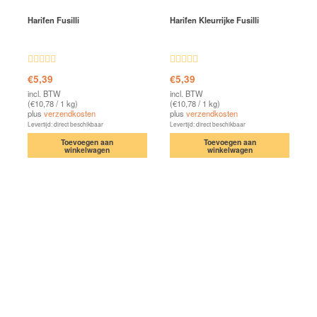
Harifen Fusilli
Harifen Kleurrijke Fusilli
Waardering
Waardering
€
5,39
€
5,39
4.58
uit 5
4.70
uit 5
incl. BTW
incl. BTW
(
€
10,78
/ 1 kg)
(
€
10,78
/ 1 kg)
plus
verzendkosten
plus
verzendkosten
Levertijd: direct beschikbaar
Levertijd: direct beschikbaar
Toevoegen aan
Toevoegen aan
winkelwagen
winkelwagen