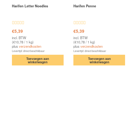
Harifen Letter Noedles
Harifen Penne
Waardering
Waardering
€
5,39
€
5,39
4.81
uit 5
4.88
uit 5
incl. BTW
incl. BTW
(
€
10,78
/ 1 kg)
(
€
10,78
/ 1 kg)
plus
verzendkosten
plus
verzendkosten
Levertijd: direct beschikbaar
Levertijd: direct beschikbaar
Toevoegen aan
Toevoegen aan
winkelwagen
winkelwagen