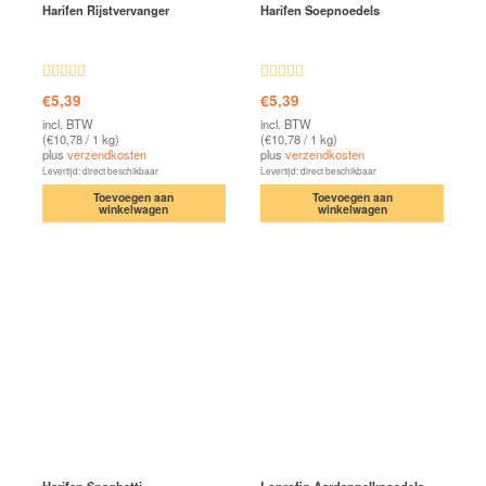
Harifen Rijstvervanger
Harifen Soepnoedels
Waardering
Waardering
€
5,39
€
5,39
4.74
uit 5
4.84
uit 5
incl. BTW
incl. BTW
(
€
10,78
/ 1 kg)
(
€
10,78
/ 1 kg)
plus
verzendkosten
plus
verzendkosten
Levertijd: direct beschikbaar
Levertijd: direct beschikbaar
Toevoegen aan
Toevoegen aan
winkelwagen
winkelwagen