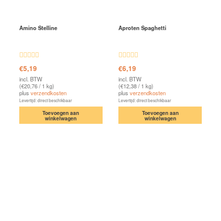
Amino Stelline
Aproten Spaghetti
Waardering
Waardering
€
5,19
€
6,19
5.00
uit 5
4.92
uit 5
incl. BTW
incl. BTW
(
€
20,76
/ 1 kg)
(
€
12,38
/ 1 kg)
plus
verzendkosten
plus
verzendkosten
Levertijd: direct beschikbaar
Levertijd: direct beschikbaar
Toevoegen aan
Toevoegen aan
winkelwagen
winkelwagen