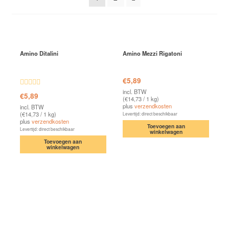
Amino Ditalini
Amino Mezzi Rigatoni
€
5,89
incl. BTW
Waardering
€
5,89
(
€
14,73
/ 1 kg)
5.00
uit 5
plus
verzendkosten
incl. BTW
(
€
14,73
/ 1 kg)
Levertijd: direct beschikbaar
plus
verzendkosten
Toevoegen aan
Levertijd: direct beschikbaar
winkelwagen
Toevoegen aan
winkelwagen