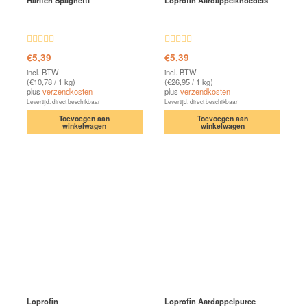
Harifen Spaghetti
Loprofin Aardappelknoedels
Waardering
Waardering
€
5,39
€
5,39
4.72
uit 5
4.70
uit 5
incl. BTW
incl. BTW
(
€
10,78
/ 1 kg)
(
€
26,95
/ 1 kg)
plus
verzendkosten
plus
verzendkosten
Levertijd: direct beschikbaar
Levertijd: direct beschikbaar
Toevoegen aan
Toevoegen aan
winkelwagen
winkelwagen
Loprofin
Loprofin Aardappelpuree