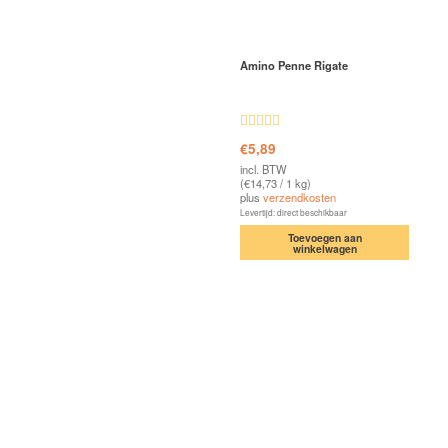
Amino Penne Rigate
Waardering
€
5,89
5.00
uit 5
incl. BTW
(
€
14,73
/ 1 kg)
plus
verzendkosten
Levertijd: direct beschikbaar
Toevoegen aan
winkelwagen