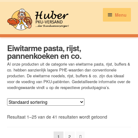
Menu
Brood, meel, gebak & co.
Eiwitarme pasta, rijst,
pannenkoeken en co.
Al onze producten uit de categorie van eiwitarme pasta, rijst, buffers &
Melk, kaas, worst en co.
co. hebben aanzienlijk lagere PHE-waarden dan conventionele
producten. De eiwitarme noedels, rijst, buffers & co. zijn dus ideaal
voor de voeding van PKU-patiënten. Gedetailleerde informatie over de
voedingswaarde vindt u op de respectieve productpagina’s.
Pasta, rijst, pannenkoeken en co.
Snoepjes en snacks
Resultaat 1–25 van de 41 resultaten wordt getoond
Mijn accont
1
2