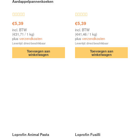
Aardappelpannenkoeken
Waardering
Waardering
€
5,39
€
5,39
4.85
uit 5
4.63
uit 5
incl. BTW
incl. BTW
(
€
31,71
/ 1 kg)
(
€
41,46
/ 1 kg)
plus
verzendkosten
plus
verzendkosten
Levertijd: direct beschikbaar
Levertijd: direct beschikbaar
Toevoegen aan
Toevoegen aan
winkelwagen
winkelwagen
Loprofin Animal Pasta
Loprofin Fusilli