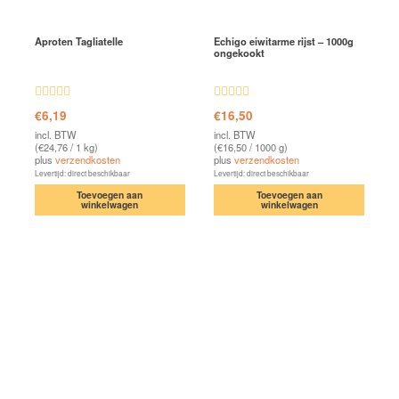
Aproten Tagliatelle
Echigo eiwitarme rijst – 1000g
ongekookt
Waardering
Waardering
€
6,19
€
16,50
4.66
uit 5
4.88
uit 5
incl. BTW
incl. BTW
(
€
24,76
/ 1 kg)
(
€
16,50
/ 1000 g)
plus
verzendkosten
plus
verzendkosten
Levertijd: direct beschikbaar
Levertijd: direct beschikbaar
Toevoegen aan
Toevoegen aan
winkelwagen
winkelwagen